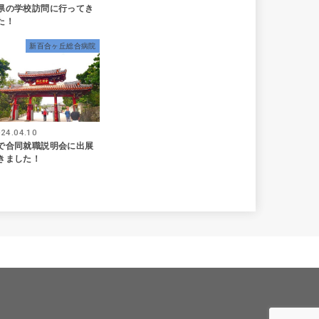
県の学校訪問に行ってき
た！
新百合ヶ丘総合病院
24.04.10
で合同就職説明会に出展
きました！