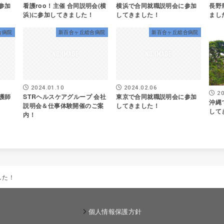
参加
看護roo！主催 合同説明会(横
横浜で合同就職説明会に参加
長野
浜)に参加してきました！
してきました！
まし
合病院
新百合ヶ丘総合病院
新百合ヶ丘総合病院
2024.01.10
2024.02.06
20
護師
STRヘルスケアグループ 会社
東京で合同就職説明会に参加
沖縄
説明会＆仕事体験開催のご案
してきました！
して
内！
した！
個人情報保護方針