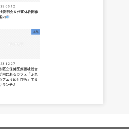
25.05.12
社説明会＆仕事体験開催
案内
本部
23.12.27
谷区立保健医療福祉総合
ザ内にあるカフェ「ふれ
カフェうめとぴあ」でま
りランチ♪