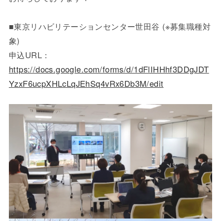
■東京リハビリテーションセンター世田谷 (※募集職種対
象)
申込URL：
https://docs.google.com/forms/d/1dFlIHHhf3DDgJDT
YzxF6ucpXHLcLqJEhSq4vRx6Db3M/edit