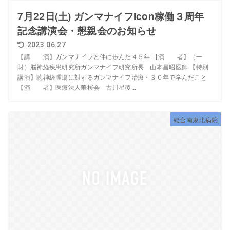
7月22日(土) ガンマナイフIcon稼働３周年
記念講演会・懇親会のお知らせ
2023.06.27
【講 演】ガンマナイフと伴に歩んだ４５年 【演 者】（一
財）脳神経疾患研究所ガンマナイフ研究所長 山本昌昭医師 【特別
講演】聴神経腫瘍に対するガンマナイフ治療・３０年で学んだこと
【演 者】医療法人華桜会 古川星稜...
総合南東北病院